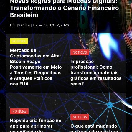
Novas Regras para Moedas Digitais:
Transformando o Cenário Financeiro
Brasileiro
Diego Velázquez
março 12, 2026
POLÍTICA
Mercado de
NOTÍCIAS
Criptomoedas em Alta:
Bitcoin Reage
Impressão
Positivamente em Meio
profissional: Como
a Tensões Geopolíticas
transformar materiais
e Ataques Políticos
gráficos em resultados
nos EUA
reais?
NOTÍCIAS
NOTÍCIAS
Hapvida cria função no
app para aprimorar
O que está mudando
experiência do
na forma de construir