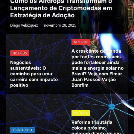
Como os Airdrops Transformam o
Lançamento de Criptomoedas em
Estratégia de Adoção
Diego Velázquez
novembro 28, 2025
NOTÍCIAS
A crescente demanda
NOTÍCIAS
por fontes renováveis
Negócios
pode fortalecer ainda
sustentáveis: O
mais a energia solar no
caminho para uma
Brasil? Veja com Elmar
carreira com impacto
Juan Passos Varjão
positivo
Bomfim
POLÍTICA
Reforma tributária
coloca próximo
TECNOLOGIA
governo diante de um