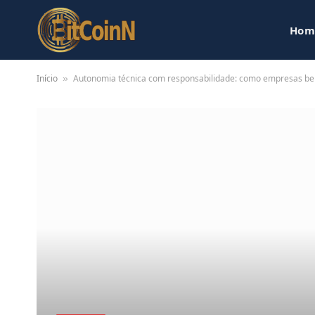
Hom
Início
Autonomia técnica com responsabilidade: como empresas be
»