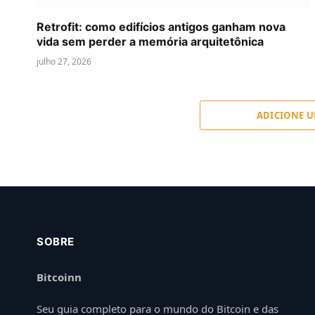
Retrofit: como edifícios antigos ganham nova
vida sem perder a memória arquitetônica
julho 27, 2026
ADICIONE 
SOBRE
Bitcoinn
Seu guia completo para o mundo do Bitcoin e das