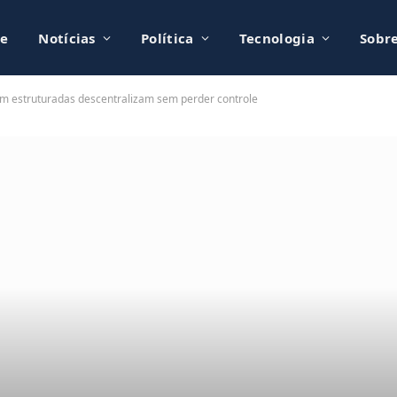
e
Notícias
Política
Tecnologia
Sobr
m estruturadas descentralizam sem perder controle