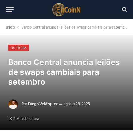
Início
Banco Central anuncia leilões de swaps cambiais para setembro
»
NOTÍCIAS
Banco Central anuncia leilões
de swaps cambiais para
setembro
Por
Diego Velázquez
agosto 26, 2025
2 Min de leitura