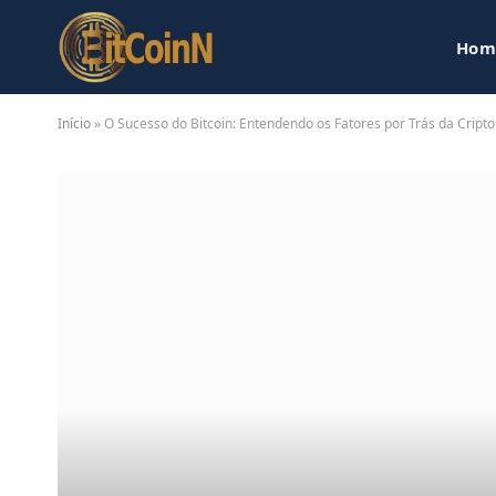
Hom
Início
»
O Sucesso do Bitcoin: Entendendo os Fatores por Trás da Cri