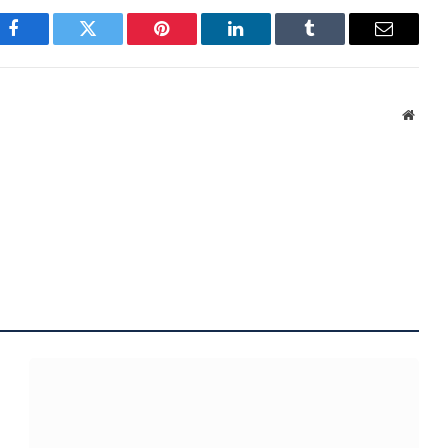
Facebook
Twitter
Pinterest
LinkedIn
Tumblr
Email
Websi