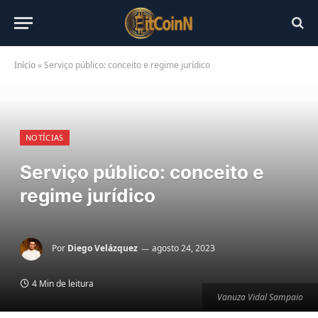
Início
»
Serviço público: conceito e regime jurídico
NOTÍCIAS
Serviço público: conceito e
regime jurídico
Por
Diego Velázquez
agosto 24, 2023
4 Min de leitura
Vanuza Vidal Sampaio