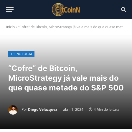
Início
»
“Cofre” de Bitcoin, MicroStrategy já vale mais do que quase metade do S&P 500
TECNOLOGIA
“Cofre” de Bitcoin,
MicroStrategy já vale mais do
que quase metade do S&P 500
Por
Diego Velázquez
abril 1, 2024
4 Min de leitura