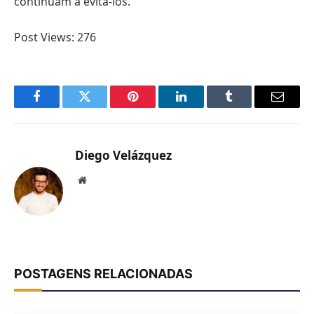
continuam a evitá-los.
Post Views:
276
Facebook
Twitter
Pinterest
LinkedIn
Tumblr
Email
Diego Velázquez
Website
POSTAGENS RELACIONADAS