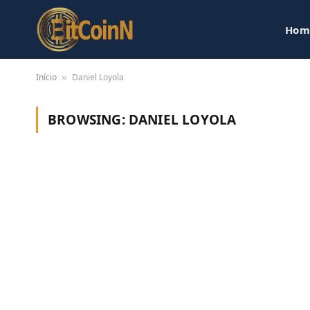
Hom
Início
Daniel Loyola
»
BROWSING:
DANIEL LOYOLA