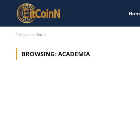
Hom
Início
»
academia
BROWSING:
ACADEMIA