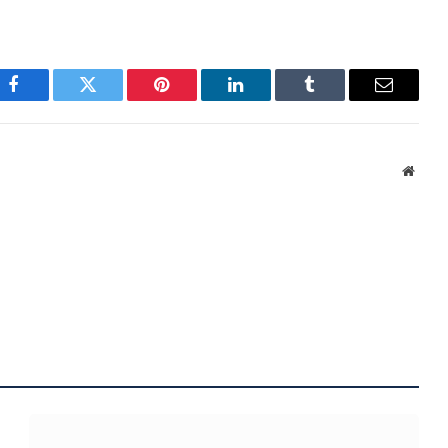
Facebook
Twitter
Pinterest
LinkedIn
Tumblr
Email
Websi