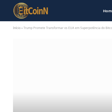
Hom
Início
»
Trump Promete Transformar os EUA em Superpotência do Bitco