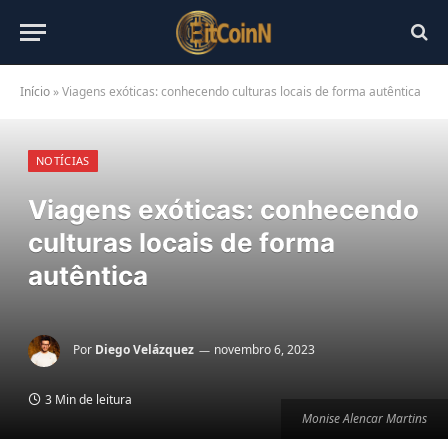
Início
»
Viagens exóticas: conhecendo culturas locais de forma autêntica
NOTÍCIAS
Viagens exóticas: conhecendo
culturas locais de forma
autêntica
Por
Diego Velázquez
novembro 6, 2023
3 Min de leitura
Monise Alencar Martins