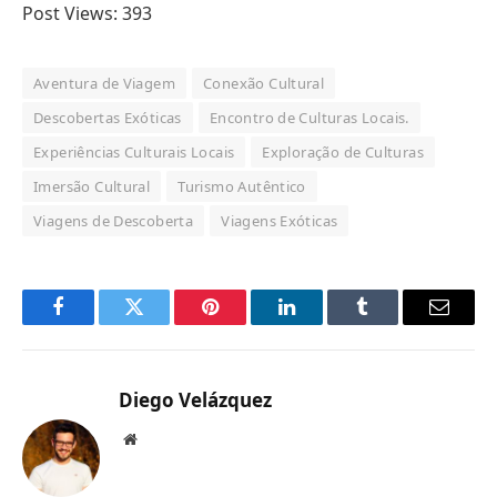
Post Views:
393
Aventura de Viagem
Conexão Cultural
Descobertas Exóticas
Encontro de Culturas Locais.
Experiências Culturais Locais
Exploração de Culturas
Imersão Cultural
Turismo Autêntico
Viagens de Descoberta
Viagens Exóticas
Facebook
Twitter
Pinterest
LinkedIn
Tumblr
Email
Diego Velázquez
Website