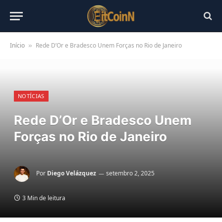
Início
Rede D’Or e Bradesco Unem Forças no Rio de Janeiro
»
NOTÍCIAS
Rede D’Or e Bradesco Unem
Forças no Rio de Janeiro
Por
Diego Velázquez
setembro 2, 2025
3 Min de leitura