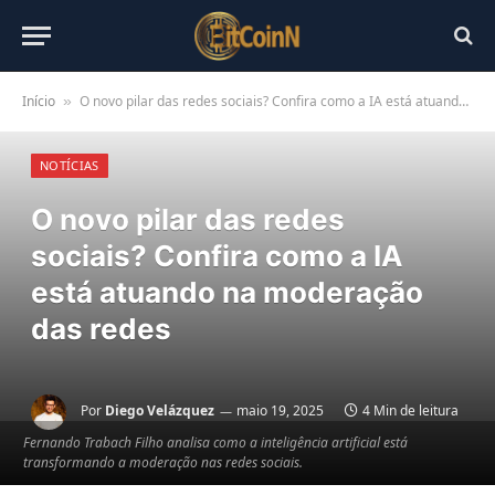
Início
O novo pilar das redes sociais? Confira como a IA está atuando na moderação das redes
»
NOTÍCIAS
O novo pilar das redes
sociais? Confira como a IA
está atuando na moderação
das redes
Por
Diego Velázquez
maio 19, 2025
4 Min de leitura
Fernando Trabach Filho analisa como a inteligência artificial está
transformando a moderação nas redes sociais.