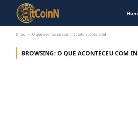
Hom
Início
O que aconteceu com Instituto Econacional
»
BROWSING:
O QUE ACONTECEU COM IN