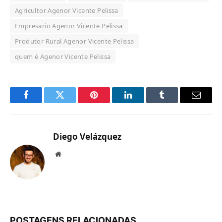
Agricultor Agenor Vicente Pelissa
Empresario Agenor Vicente Pelissa
Produtor Rural Agenor Vicente Pelissa
quem é Agenor Vicente Pelissa
Facebook
Twitter
Pinterest
LinkedIn
Tumblr
Email
Diego Velázquez
Website
POSTAGENS RELACIONADAS