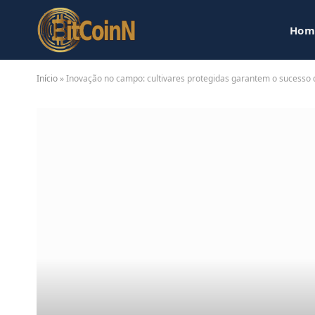
Hom
Início
»
Inovação no campo: cultivares protegidas garantem o sucesso