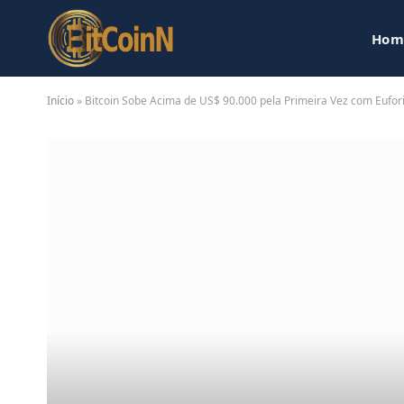
Hom
Início
»
Bitcoin Sobe Acima de US$ 90.000 pela Primeira Vez com Eufor