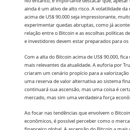
No entanto, é importante destacar que, apesar
ainda é um ativo de alto risco. A volatilidade 
acima de US$ 90.000 seja impressionante, muito
experimentar quedas abruptas, como já aconte
relação entre o Bitcoin e as escolhas políticas
e investidores devem estar preparados para os 
Com a alta do Bitcoin acima de US$ 90.000, fic
mais relevantes da atualidade. A euforia por Tr
criaram um cenário propício para a valorização
uma reserva de valor alternativa ao sistema fina
continuará sua ascensão, mas uma coisa é cert
mercado, mas sim uma verdadeira força econô
Ao focar nas tendências que envolvem o Bitcoin 
econômicos, é possível perceber como o merc
financeiro global. A ascensão do Bitcoin a mai