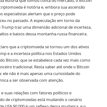
 da euforia que tomou conta do mercado, o Bitcoin
da criptomoeda é notória e, embora sua ascensão
s especialistas alertam que o preço pode
ceu no passado. A especulação em torno da
 de Trump traz uma dimensão adicional de incerteza,
altos e baixos dessa montanha-russa financeira.
a claro que a criptomoeda se tornou um dos ativos
ump e a incerteza política nos Estados Unidos
 do Bitcoin, que se estabelece cada vez mais como
nceiro tradicional. Resta saber até onde o Bitcoin
a: ele não é mais apenas uma curiosidade do
mica a ser observada com atenção.
e suas relações com fatores políticos e
ado de criptomoedas está mudando o cenário
s de US$ 90.000 é um reflexo dessa mudança, e o