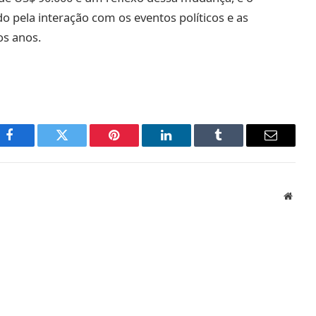
 pela interação com os eventos políticos e as
os anos.
Facebook
Twitter
Pinterest
LinkedIn
Tumblr
Email
Websi